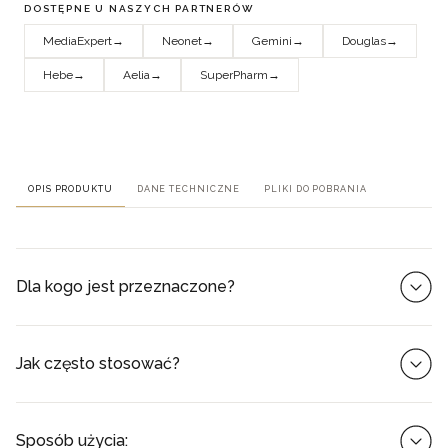
DOSTĘPNE U NASZYCH PARTNERÓW
MediaExpert
→
Neonet
→
Gemini
→
Douglas
→
Hebe
→
Aelia
→
SuperPharm
→
OPIS PRODUKTU
DANE TECHNICZNE
PLIKI DO POBRANIA
Dla kogo jest przeznaczone?
Neno Beauty Luve to rozwiązanie dla skóry, która
potrzebuje ujędrnienia, wygładzenia i wyraźniejszego
Jak często stosować?
konturu. Jeśli zauważasz zmarszczki, utratę napięcia czy
opadający owal twarzy, to urządzenie pomoże
Neno Beauty Luve oferuje cztery tryby działania, które
przywrócić lepszy wygląd skóry. Mikroprądy i EMS
możesz dopasować do potrzeb swojej skóry. Tryb AIR
Sposób użycia: