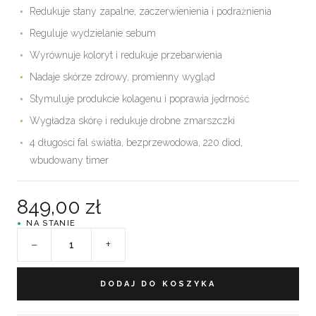
Redukuje stany zapalne, zaczerwienienia i podrażnienia
Reguluje wydzielanie sebum
Wyrównuje koloryt i redukuje przebarwienia
Nadaje skórze zdrowy, promienny wygląd
Stymuluje produkcie kolagenu i poprawia jędrność
Wygładza skórę i redukuje drobne zmarszczki
4 długości fal światła, bezprzewodowa, 220 diod,
wbudowany timer
849,00
zł
NA STANIE
DODAJ DO KOSZYKA