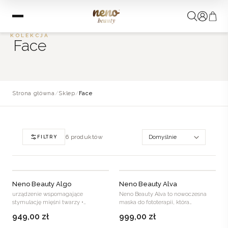
KOLEKCJA
Face
Strona główna
/
Sklep
/
Face
6 produktów
FILTRY
Neno Beauty Algo
Neno Beauty Alva
urządzenie wspomagające
Neno Beauty Alva to nowoczesna
stymulację mięśni twarzy •
maska do fototerapii, która
Widoczne wygładzenie struktury
wykorzystuje cztery precyzyjne…
949,00
zł
999,00
zł
skóry • Efekt…