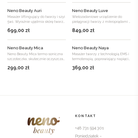
Neno Beauty Auri
Neno Beauty Luve
Masażer liftingujący do twarzy i szyi
Wielozadaniowe urządzenie do
5w1 Wyraźnie ujędrnia skórę twarzy
pielęgnacji twarzy z mikroprądami i
Unosi opadającyowal …
technologią odmładzania twarzy
699,00
zł
849,00
zł
Wspiera…
Neno Beauty Mica
Neno Beauty Naya
Neno Beauty Mica termo-soniczna
Masażer twarzy z technologią EMS i
szczoteczka, skutecznie oczyszcza
termoterapią, poprawiający napięcie
skórę i nadaje promienny wygląd.…
skóry Stymuluje mięśnie…
299,00
zł
369,00
zł
KONTAKT
+48 731 594 301
Poniedziałek –